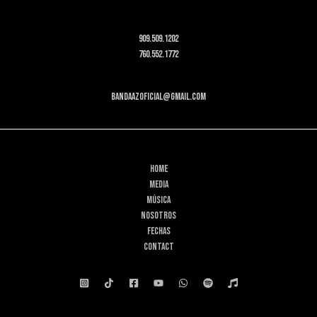
909.509.1202
760.552.1772
bandaazoficial@gmail.com
HOME
MEDIA
MÚSICA
NOSOTROS
FECHAS
CONTACT