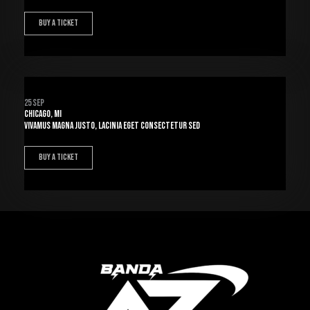
BUY A TICKET
25 Sep
Chicago, MI
Vivamus magna justo, lacinia eget consectetur sed
BUY A TICKET